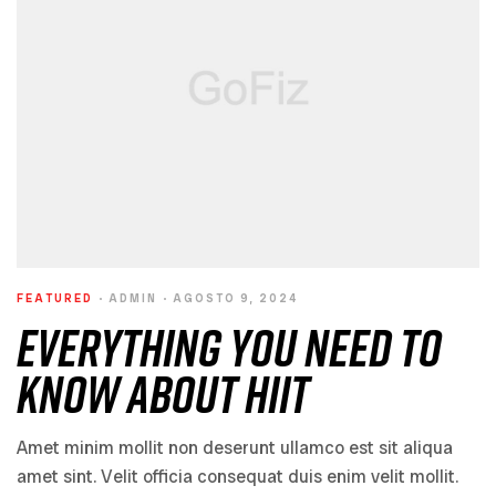
FEATURED
ADMIN
AGOSTO 9, 2024
Everything You Need to
Know About HIIT
Amet minim mollit non deserunt ullamco est sit aliqua
amet sint. Velit officia consequat duis enim velit mollit.